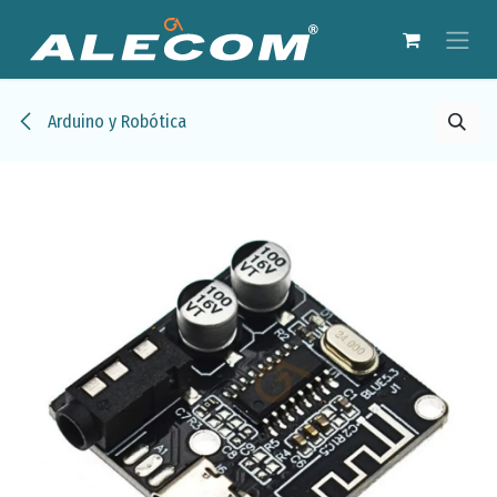
Ir al contenido
Arduino y Robótica