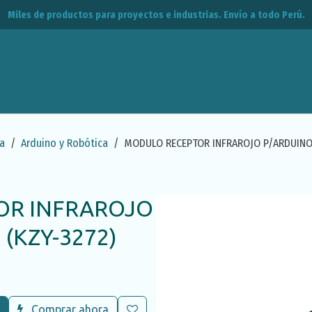
Miles de productos para proyectos e industrias. Envío a todo Perú.
leos
CPE
Contacto
a
Arduino y Robótica
MODULO RECEPTOR INFRAROJO P/ARDUINO 
OR INFRAROJO
(KZY-3272)
Comprar ahora