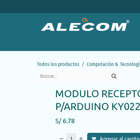
Ir al contenido
Productos
Categorías
Ofertas
Emp
Todos los productos
Computación & Tecnologí
MODULO RECEPT
P/ARDUINO KY022 
S/
6.78
Agregar al carrito