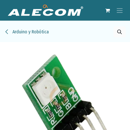
Ir al contenido
Arduino y Robótica