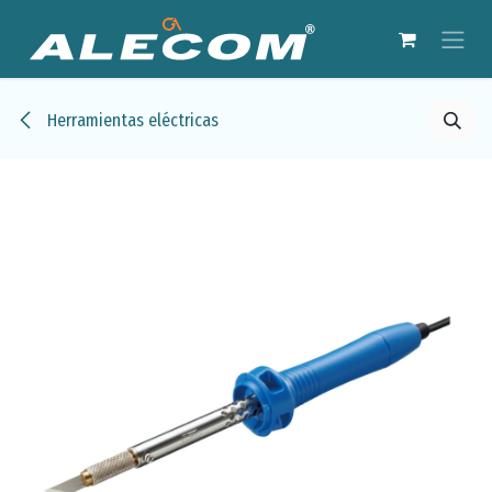
Ir al contenido
Herramientas eléctricas