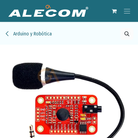
Ir al contenido
Arduino y Robótica