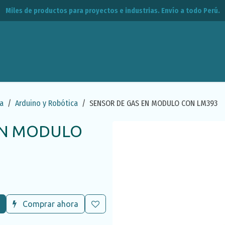
Miles de productos para proyectos e industrias. Envío a todo Perú.
leos
CPE
Contacto
a
Arduino y Robótica
SENSOR DE GAS EN MODULO CON LM393
EN MODULO
Comprar ahora