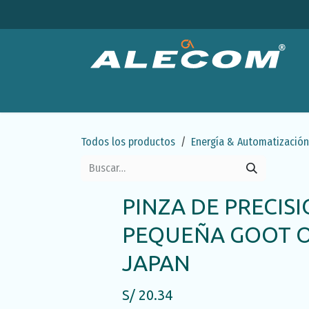
Ir al contenido
Productos
Categorías
Ofertas
Emp
Todos los productos
Energía & Automatización
PINZA DE PRECIS
PEQUEÑA GOOT O
JAPAN
S/
20.34