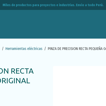
Miles de productos para proyectos e industrias. Envío a todo Perú.
leos
CPE
Contacto
Herramientas eléctricas
PINZA DE PRECISION RECTA PEQUEÑA G
ION RECTA
RIGINAL