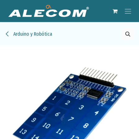
Ir al contenido
Arduino y Robótica