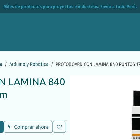
Miles de productos para proyectos e industrias. Envío a todo Perú.
leos
CPE
Contacto
a
Arduino y Robótica
PROTOBOARD CON LAMINA 840 PUNTOS 
 LAMINA 840
mm
Comprar ahora