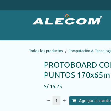
Ir al contenido
Productos
Categorías
Ofertas
Emp
Todos los productos
Computación & Tecnologí
PROTOBOARD CON
PUNTOS 170x65
S/
15.25
Agregar al carrito