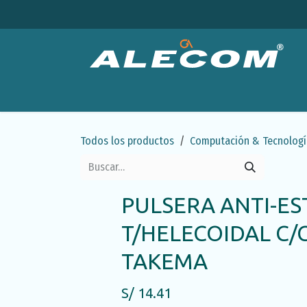
Ir al contenido
Productos
Categorías
Ofertas
Emp
Todos los productos
Computación & Tecnologí
PULSERA ANTI-ES
T/HELECOIDAL C
TAKEMA
S/
14.41