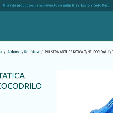
Miles de productos para proyectos e industrias. Envío a todo Perú.
leos
CPE
Contacto
a
Arduino y Robótica
PULSERA ANTI-ESTATICA T/HELECOIDAL C
TATICA
/COCODRILO