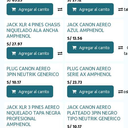
S/
65.25
S/
27.12
Agregar al carrito
Compara
Agregar al carrito
Agregar a la list
JACK XLR 4 PINES CHASIS
JACK CANON AEREO
NIQUELADO ALA ANCHA
AZUL AMPHENOL
AMPHENOL
S/
13.56
S/
27.97
Agregar al carrito
Agregar al carrito
Compara
Agregar a la list
PLUG CANON AEREO
PLUG CANON AEREO
3PIN NEUTRIK GENERICO
SERIE AX AMPHENOL
S/
10.17
S/
23.73
Agregar al carrito
Agregar a la lista de deseos
Agregar al carrito
JACK XLR 3 PINES AEREO
JACK CANON AEREO
Agotado
NIQUELADO TAPA NEGRA
PLATEADO 3PIN NEGRO
PROFESIONAL
TIPO NEUTRIK GENERICO
AMPHENOL
S/
10.17