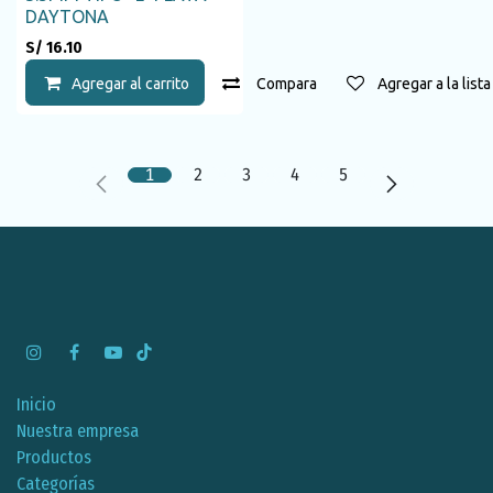
DAYTONA
S/
16.10
Agregar al carrito
Compara
Agregar a la list
1
2
3
4
5
Inicio
Nuestra empresa
Productos
Categorías