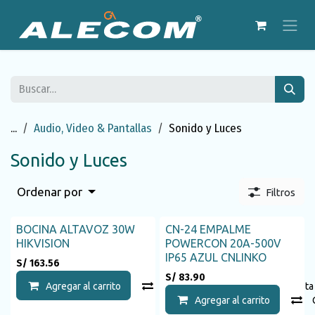
Ir al contenido
...
Audio, Video & Pantallas
Sonido y Luces
Sonido y Luces
Ordenar por
Filtros
BOCINA ALTAVOZ 30W
CN-24 EMPALME
HIKVISION
POWERCON 20A-500V
IP65 AZUL CNLINKO
S/
163.56
S/
83.90
Agregar al carrito
Compara
Agregar a la list
Agregar al carrito