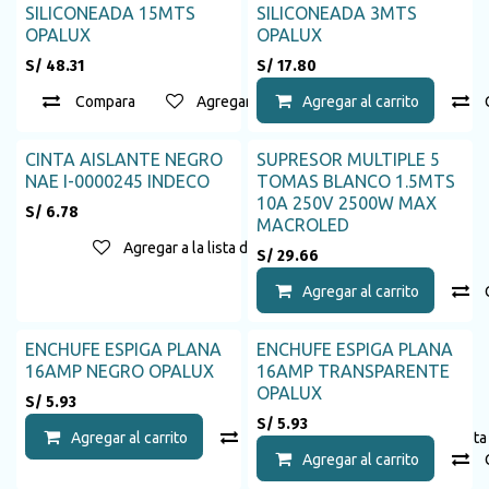
SILICONEADA 15MTS
SILICONEADA 3MTS
OPALUX
OPALUX
S/
48.31
S/
17.80
Compara
Agregar a la lista de deseos
Agregar al carrito
CINTA AISLANTE NEGRO
SUPRESOR MULTIPLE 5
Agotado
NAE I-0000245 INDECO
TOMAS BLANCO 1.5MTS
10A 250V 2500W MAX
S/
6.78
MACROLED
Agregar a la lista de deseos
S/
29.66
Agregar al carrito
ENCHUFE ESPIGA PLANA
ENCHUFE ESPIGA PLANA
16AMP NEGRO OPALUX
16AMP TRANSPARENTE
OPALUX
S/
5.93
S/
5.93
Agregar al carrito
Compara
Agregar a la list
Agregar al carrito