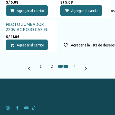
S/
5.08
S/
5.08
Agregar al carrito
Agregar a la lista de deseos
Agregar al carrito
PILOTO ZUMBADOR
220V AC ROJO CASIEL
S/
11.86
Agregar al carrito
Agregar a la lista de deseos
1
2
3
4