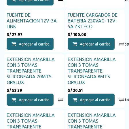
FUENTE DE
FUENTE CARGADOR DE
ALIMENTACION 12V-3A
BATERIA 220VAC- 12V-
LINK
5A ZKTECO
S/
27.97
S/
100.00
Agregar al carrito
Agregar a la lista de deseos
Agregar al carrito
EXTENSION AMARILLA
EXTENSION AMARILLA
CON 3 TOMAS
CON 3 TOMAS
TRANSPARENTE
TRANSPARENTE
SILICONEADA 20MTS
SILICONEADA 8MTS
OPALUX
OPALUX
S/
53.39
S/
30.51
Agregar al carrito
Compara
Agregar al carrito
Agregar a la list
EXTENSION AMARILLA
EXTENSION AMARILLA
Agotado
CON 3 TOMAS
CON 3 TOMAS
TRANSPARENTE
TRANSPARENTE