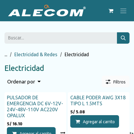
Ir al contenido
...
Electricidad & Redes
Electricidad
Electricidad
Ordenar por
Filtros
PULSADOR DE
CABLE PODER AWG 3X18
EMERGENCIA DC 6V-12V-
TIPO L 1.5MTS
24V-48V-110V AC220V
S/
5.08
OPALUX
Agregar al carrito
S/
16.10
Agregar al carrito
Compara
Agregar a la list