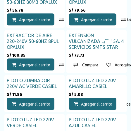
50-60HZ 80M3 OPALUX
OPALUX
S/
56.78
S/
79.66
Agregar al carrito
Compara
Agregar al carrito
Agregar a la list
EXTRACTOR DE AIRE
EXTENSION
Agotado
220-240V 50-60HZ 8PUL
VULCANIZADA L/T. 15A. 4
OPALUX
SERVICIOS 5MTS STAR
S/
100.85
S/
73.73
Agregar al carrito
Compara
Compara
Agregar a la list
Agregar a
PILOTO ZUMBADOR
PILOTO LUZ LED 220V
220V AC VERDE CASIEL
AMARILLO CASIEL
S/
11.86
S/
5.08
Agregar al carrito
Agregar a la lista de deseos
Agregar al carrito
PILOTO LUZ LED 220V
PILOTO LUZ LED 220V
VERDE CASIEL
AZUL CASIEL